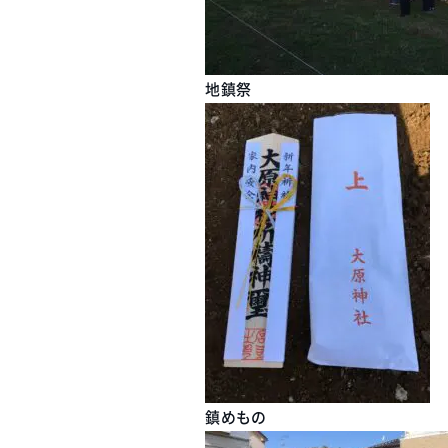
地鎮祭
鎮めもの