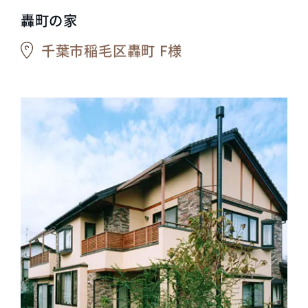
轟町の家
千葉市稲毛区轟町 F様