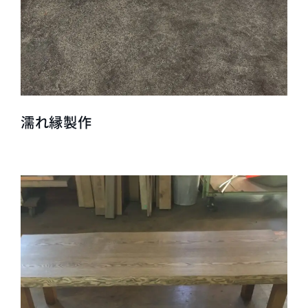
濡れ縁製作